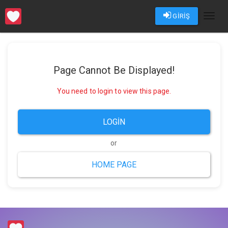
GİRİŞ
Toggl
naviga
Page Cannot Be Displayed!
You need to login to view this page.
LOGIN
or
HOME PAGE