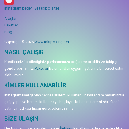
instagram beğeni ve takipçi sitesi
Araçlar
Paketler
Blog
Copyright © 2026
www.takipciking.net
NASIL ÇALIŞIR
Kredileriniz ile dilediğiniz paylaşımınıza beğeni ve profilinize takipçi
gönderebilirsiniz.
Paketler
bölümünden uygun fiyatlar ile bir paket satın
alabilirsiniz.
KIMLER KULLANABILIR
Instagram üyeliği olan herkes sistemi kullanabilir. Instagram hesabınızla
giriş yapın ve hemen kullanmaya başlayın. Kullanım ücretsizdir. Kredi
satın almadıkça hiçbir ücret ödemezsiniz.
BIZE ULAŞIN
Her türlü soru ve görüşleriniz için
İletişim
kanallarımızdan bizimle irtibat