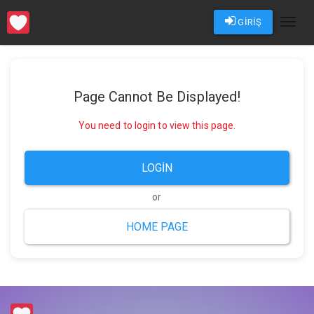
GİRİŞ
Toggl
naviga
Page Cannot Be Displayed!
You need to login to view this page.
LOGIN
or
HOME PAGE