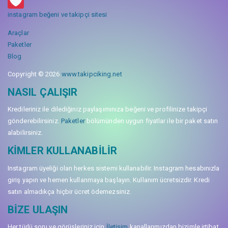
instagram beğeni ve takipçi sitesi
Araçlar
Paketler
Blog
Copyright © 2026
www.takipciking.net
NASIL ÇALIŞIR
Kredileriniz ile dilediğiniz paylaşımınıza beğeni ve profilinize takipçi
gönderebilirsiniz.
Paketler
bölümünden uygun fiyatlar ile bir paket satın
alabilirsiniz.
KIMLER KULLANABILIR
Instagram üyeliği olan herkes sistemi kullanabilir. Instagram hesabınızla
giriş yapın ve hemen kullanmaya başlayın. Kullanım ücretsizdir. Kredi
satın almadıkça hiçbir ücret ödemezsiniz.
BIZE ULAŞIN
Her türlü soru ve görüşleriniz için
İletişim
kanallarımızdan bizimle irtibat