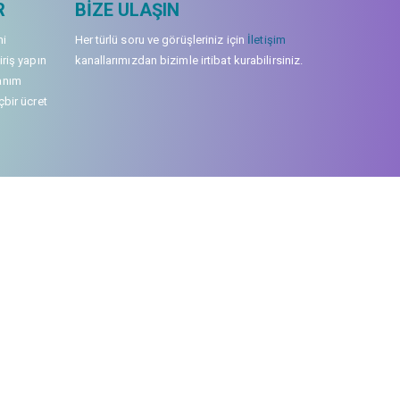
R
BIZE ULAŞIN
mi
Her türlü soru ve görüşleriniz için
İletişim
iriş yapın
kanallarımızdan bizimle irtibat kurabilirsiniz.
anım
çbir ücret