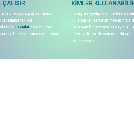
 ÇALIŞIR
KIMLER KULLANABILI
niz ile dilediğiniz paylaşımınıza
Instagram üyeliği olan herkes siste
 profilinize takipçi
kullanabilir. Instagram hesabınızla g
lirsiniz.
Paketler
bölümünden
ve hemen kullanmaya başlayın. Kull
tlar ile bir paket satın alabilirsiniz.
ücretsizdir. Kredi satın almadıkça hi
ödemezsiniz.