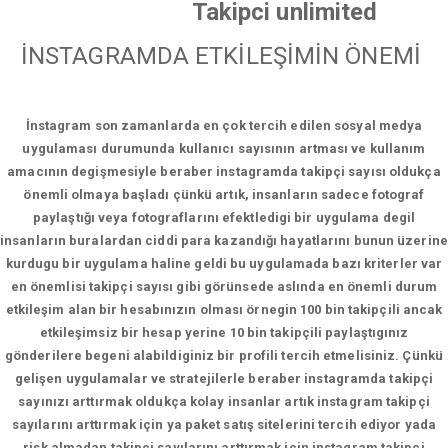
Takipci unlimited
İNSTAGRAMDA ETKİLEŞİMİN ÖNEMİ
İnstagram son zamanlarda en çok tercih edilen sosyal medya
uygulaması durumunda kullanıcı sayısının artması ve kullanım
amacının degişmesiyle beraber instagramda takipçi sayısı oldukça
önemli olmaya başladı çünkü artık, insanların sadece fotograf
paylaştığı veya fotograflarını efektledigi bir uygulama degil
insanların buralardan ciddi para kazandığı hayatlarını bunun üzerine
kurdugu bir uygulama haline geldi bu uygulamada bazı kriterler var
en önemlisi takipçi sayısı gibi görünsede aslında en önemli durum
etkileşim alan bir hesabınızın olması örnegin 100 bin takipçili ancak
etkileşimsiz bir hesap yerine 10 bin takipçili paylaştıgınız
gönderilere begeni alabildiginiz bir profili tercih etmelisiniz. Çünkü
gelişen uygulamalar ve stratejilerle beraber instagramda takipçi
sayınızı arttırmak oldukça kolay insanlar artık instagram takipçi
sayılarını arttırmak için ya paket satış sitelerini tercih ediyor yada
risk almadan takipçi sayılarını arttırmak için instagram takipçi