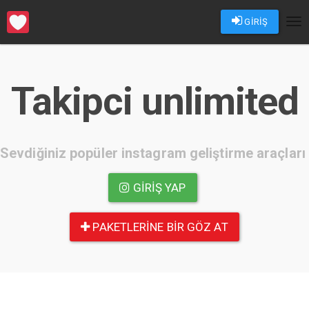
GİRİŞ
Tog
nav
Takipci unlimited
Sevdiğiniz popüler instagram geliştirme araçları
GIRIŞ YAP
PAKETLERINE BIR GÖZ AT