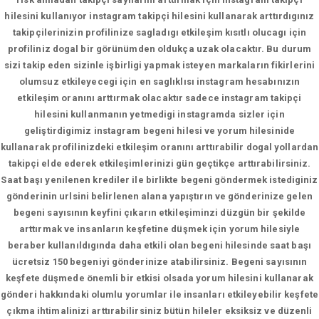
hilesini kullanıyor instagram takipçi hilesini kullanarak arttırdıgınız
takipçilerinizin profilinize sagladıgı etkileşim kısıtlı olucagı için
profiliniz dogal bir görünümden oldukça uzak olacaktır. Bu durum
sizi takip eden sizinle işbirligi yapmak isteyen markaların fikirlerini
olumsuz etkileyecegi için en saglıklısı instagram hesabınızın
etkileşim oranını arttırmak olacaktır sadece instagram takipçi
hilesini kullanmanın yetmedigi instagramda sizler için
geliştirdigimiz instagram begeni hilesi ve yorum hilesinide
kullanarak profilinizdeki etkileşim oranını arttırabilir dogal yollardan
takipçi elde ederek etkileşimlerinizi gün geçtikçe arttırabilirsiniz.
Saat başı yenilenen krediler ile birlikte begeni göndermek istediginiz
gönderinin urlsini belirlenen alana yapıştırın ve gönderinize gelen
begeni sayısının keyfini çıkarın etkileşiminzi düzgün bir şekilde
arttırmak ve insanların keşfetine düşmek için yorum hilesiyle
beraber kullanıldıgında daha etkili olan begeni hilesinde saat başı
ücretsiz 150 begeniyi gönderinize atabilirsiniz. Begeni sayısının
keşfete düşmede önemli bir etkisi olsada yorum hilesini kullanarak
gönderi hakkındaki olumlu yorumlar ile insanları etkileyebilir keşfete
çıkma ihtimalinizi arttırabilirsiniz bütün hileler eksiksiz ve düzenli