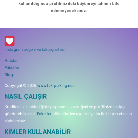
kullanıldıgında profilinizdeki büyümeyi tahmin bile
edemeyeceksiniz.
instagram beğeni ve takipçi sitesi
Araçlar
Paketler
Blog
Copyright © 2026
www.takipciking.net
NASIL ÇALIŞIR
Kredileriniz ile dilediğiniz paylaşımınıza beğeni ve profilinize takipçi
gönderebilirsiniz.
Paketler
bölümünden uygun fiyatlar ile bir paket satın
alabilirsiniz.
KIMLER KULLANABILIR