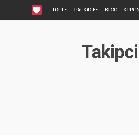
TOOLS
PACKAGES
BLOG
KUPON
Takipci