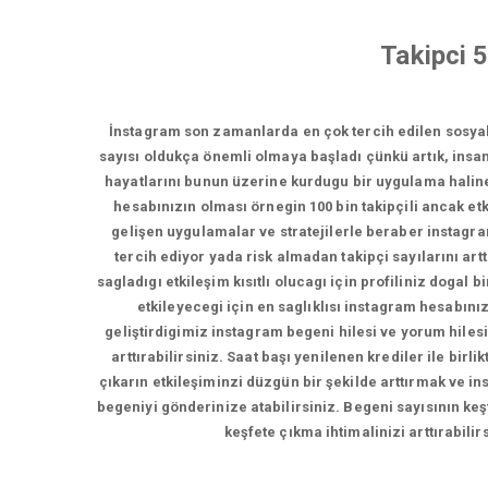
Takipci 
İnstagram son zamanlarda en çok tercih edilen sosya
sayısı oldukça önemli olmaya başladı çünkü artık, insan
hayatlarını bunun üzerine kurdugu bir uygulama haline 
hesabınızın olması örnegin 100 bin takipçili ancak etki
gelişen uygulamalar ve stratejilerle beraber instagramd
tercih ediyor yada risk almadan takipçi sayılarını artt
sagladıgı etkileşim kısıtlı olucagı için profiliniz doga
etkileyecegi için en saglıklısı instagram hesabını
geliştirdigimiz instagram begeni hilesi ve yorum hilesi
arttırabilirsiniz. Saat başı yenilenen krediler ile bir
çıkarın etkileşiminzi düzgün bir şekilde arttırmak ve in
begeniyi gönderinize atabilirsiniz. Begeni sayısının keş
keşfete çıkma ihtimalinizi arttırabili