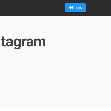
GİRİŞ
nstagram