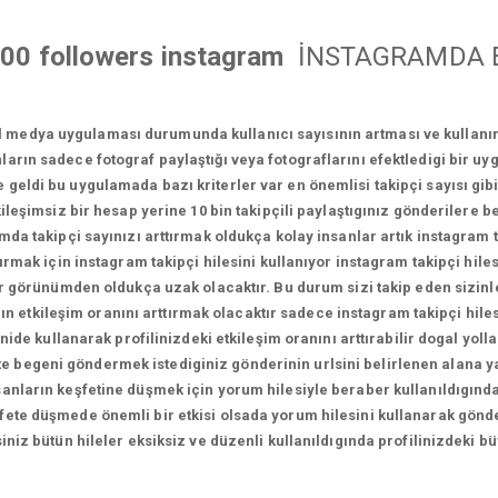
500 followers instagram
İNSTAGRAMDA E
l medya uygulaması durumunda kullanıcı sayısının artması ve kullan
ların sadece fotograf paylaştığı veya fotograflarını efektledigi bir u
geldi bu uygulamada bazı kriterler var en önemlisi takipçi sayısı gi
leşimsiz bir hesap yerine 10 bin takipçili paylaştıgınız gönderilere be
a takipçi sayınızı arttırmak oldukça kolay insanlar artık instagram tak
ırmak için instagram takipçi hilesini kullanıyor instagram takipçi hilesi
l bir görünümden oldukça uzak olacaktır. Bu durum sizi takip eden sizinl
zın etkileşim oranını arttırmak olacaktır sadece instagram takipçi hil
nide kullanarak profilinizdeki etkileşim oranını arttırabilir dogal yoll
likte begeni göndermek istediginiz gönderinin urlsini belirlenen alana 
sanların keşfetine düşmek için yorum hilesiyle beraber kullanıldıgında
fete düşmede önemli bir etkisi olsada yorum hilesini kullanarak gönde
rsiniz bütün hileler eksiksiz ve düzenli kullanıldıgında profilinizdek