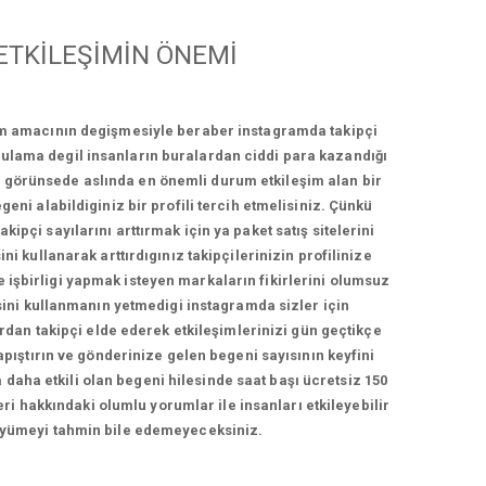
TKİLEŞİMİN ÖNEMİ
ım amacının degişmesiyle beraber instagramda takipçi
ygulama degil insanların buralardan ciddi para kazandığı
bi görünsede aslında en önemli durum etkileşim alan bir
geni alabildiginiz bir profili tercih etmelisiniz. Çünkü
ipçi sayılarını arttırmak için ya paket satış sitelerini
ni kullanarak arttırdıgınız takipçilerinizin profilinize
e işbirligi yapmak isteyen markaların fikirlerini olumsuz
esini kullanmanın yetmedigi instagramda sizler için
ardan takipçi elde ederek etkileşimlerinizi gün geçtikçe
yapıştırın ve gönderinize gelen begeni sayısının keyfini
 daha etkili olan begeni hilesinde saat başı ücretsiz 150
ri hakkındaki olumlu yorumlar ile insanları etkileyebilir
i büyümeyi tahmin bile edemeyeceksiniz.